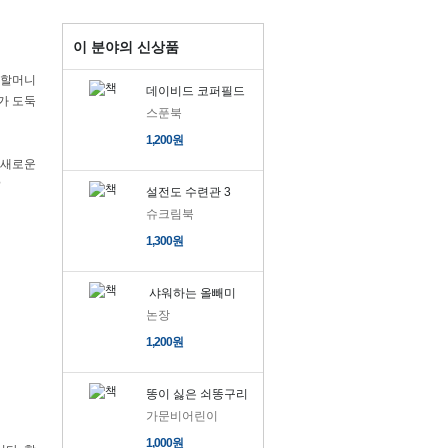
이 분야의 신상품
 할머니
데이비드 코퍼필드
가 도둑
스푼북
1,200원
 새로운
?
설전도 수련관 3
슈크림북
1,300원
샤워하는 올빼미
논장
1,200원
똥이 싫은 쇠똥구리
가문비어린이
1,000원