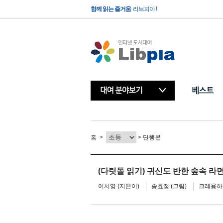
빌려보는 책방
리브피아 !
함께 읽는 즐거움
리브피아 !
홈
>
>
단행본
(다릿돌 읽기) 귀신도 반한 숲속 라
이서영 (지은이)
송효정 (그림)
크레용