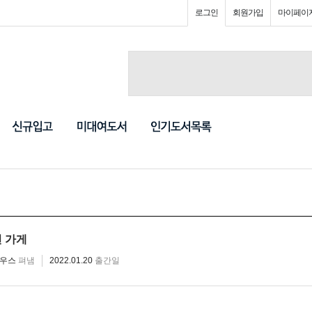
로그인
회원가입
마이페이
면 가게
하우스
펴냄
2022.01.20
출간일