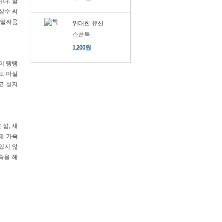
다. 할
상수 씨
 말싸움
위대한 유산
스푼북
1,200원
이 탱탱
도 마실
고 싶지
삶, 새
제 가족
있지 않
속을 헤