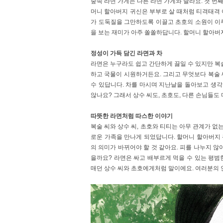
숲속 라면 가게는 다른 라면 가게와 달라요. 첫 번째
머니 할아버지 귀신은 부부로 살 때처럼 티격태격 
가 도둑질을 그만하도록 이끌고 초호의 소원이 이
을 보는 재미가 아주 쏠쏠하답니다. 할머니 할아버지
정성이 가득 담긴 라면과 차
라면은 누구라도 쉽고 간단하게 끓일 수 있지만 복술
하고 국물이 시원하거든요. 그리고 무엇보다 복술 
수 있답니다. 차를 마시며 지난날을 돌아보고 생각
않나요? 그래서 상수 씨도, 초호도, 다른 손님들도
따뜻한 라면처럼 따스한 이야기
복술 씨와 상수 씨, 초호와 티티는 아무 관계가 없
로운 가족을 만나게 되었답니다. 할머니 할아버지
의 의미가 바뀌어야 할 것 같아요. 피를 나누지 않
을까요? 라면은 싸고 배부르게 먹을 수 있는 평범
매던 상수 씨와 초호에게처럼 말이에요. 여러분의 