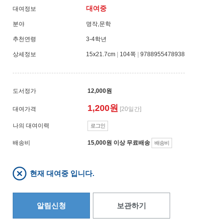
대여중
대여정보
분야
명작,문학
추천연령
3-4학년
상세정보
15x21.7cm
|
104쪽
|
9788955478938
도서정가
12,000원
1,200원
대여가격
[20일간]
나의 대여이력
로그인
배송비
15,000원 이상 무료배송
배송비
현재 대여중 입니다.
알림신청
보관하기