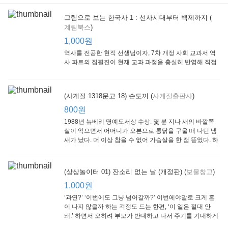
그림으로 보는 한국사 1 : 선사시대부터 백제까지 (
계림북스
)
[Arthur Starter 01] Arthur Helps Out
[Arthur Adventure 01] Arthur Babysits
(Scholastic hello Reader Level 1-03) Bubble Trouble
Little Brown and
Little, Brown
Scholastic
Lit
1,000원
Company
1,000원
800원
1
1,000원
역사를 전공한 현직 선생님이자, 7차 개정 사회 교과서 역
사 파트의 집필진이 현재 교과 과정을 충실히 반영해 직접
쓴 역사책이다. 또한, ‘역사와 사회과를 연구하는 초등 교사
모임’에 속한 선생님들이 감수를 맡아 어린이들의 눈높이
에 꼭 맞추었다.
(사계절 1318문고 18) 손도끼 (
사계절출판사
)
800원
1988년 뉴베리 명예도서상 수상. 몇 분 지나 새의 바깥쪽
살이 익으면서 어머니가 오븐으로 통닭을 구울 때 나던 냄
새가 났다. 더 이상 참을 수 없어 가슴살을 한 점 뜯었다. 하
지만 속은 여전히 날고기였다.
잠수네 아이들의 소문난 영어공부법 : 입문편
엄마 학교
수학의 신 엄마가 만든다 : 수학으로 서울대 간 공신 엄마가 전하는 수학 매니지먼트 노하우!
(상상놀이터 01) 잔소리 없는 날 (개정판) (
보물창고
)
알에이치코리아
큰솔(토토북)
동아일보사
2
(RHK)
800원
1,000원
1
1,000원
800원
‘과연?’ ‘이번에도 그냥 넘어갈까?’ 이번에야말로 크게 혼
이 나지 않을까 하는 걱정도 드는 한편, ‘이 일은 절대 안
돼.’ 하면서 오히려 부모가 반대하고 나서 주기를 기대하게
되기도 한다. 작가 안네마리 노르덴은 이 아슬아슬한 감정