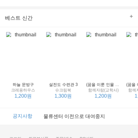
의 줄다리기를 솜씨 좋게 엮어 냄으로써 아이들과 부모 양
쪽 모두의 솔직한 마음을 치우치지 않게 표현하는 데 성공
한다.
+
베스트 신간
하늘 문방구
설전도 수련관 3
(꿈을 이룬 인물 탐구 2) 제인 구달
크레용하우스
슈크림북
함께자람(교학사)
함께
1,200원
1,300원
1,200원
1
이벤트
2017년 리브피아 여름방학 참고서 이벤트
공지사항
물류센터 이전으로 대여중지
이벤트
2017년 리브피아 여름방학 참고서 이벤트