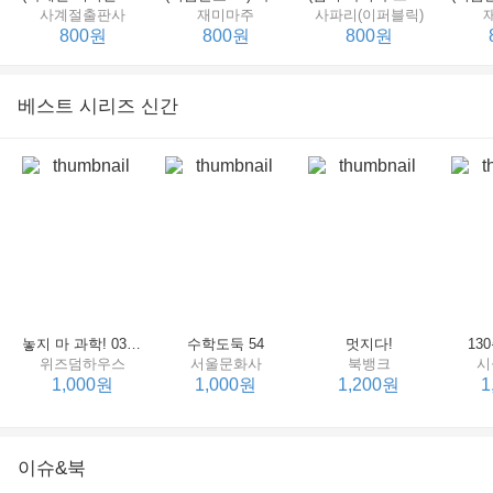
사계절출판사
재미마주
사파리(이퍼블릭)
800원
800원
800원
베스트 시리즈 신간
세상에서 제일 힘센 수탉
(비룡소의 그림동화 148) 고함쟁이 엄마
(비룡소의 그림동화 049) 종이 봉지 공주
재미마주
비룡소
비룡소
한
800원
800원
800원
놓지 마 과학! 03 : 정신이 공룡에 정신 놓다
수학도둑 54
멋지다!
13
위즈덤하우스
서울문화사
북뱅크
시
1,000원
1,000원
1,200원
1
이슈&북