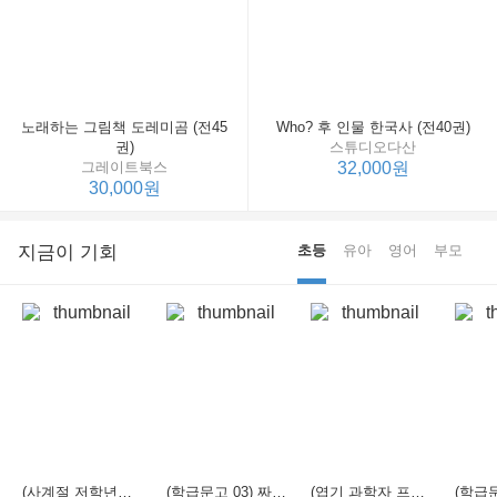
노래하는 그림책 도레미곰 (전45
Who? 후 인물 한국사 (전40권)
권)
스튜디오다산
그레이트북스
32,000원
30,000원
지금이 기회
초등
유아
영어
부모
(사계절 저학년문고 21) 선생님은 모르는 게 너무 많아
(학급문고 03) 짜장 짬뽕 탕수육
(엽기 과학자 프래니 01) 도시락 괴물이 나타났다