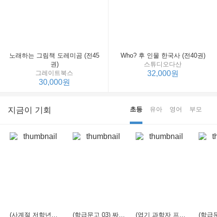
노래하는 그림책 도레미곰 (전45
Who? 후 인물 한국사 (전40권)
권)
스튜디오다산
그레이트북스
32,000원
30,000원
지금이 기회
초등
유아
영어
부모
(사계절 저학년문고 21) 선생님은 모르는 게 너무 많아
(학급문고 03) 짜장 짬뽕 탕수육
(엽기 과학자 프래니 01) 도시락 괴물이 나타났다