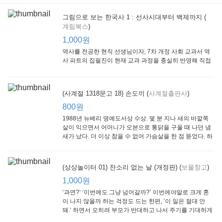
그림으로 보는 한국사 1 : 선사시대부터 백제까지 (
계림북스
)
[Arthur Starter 01] Arthur Helps Out
[Arthur Adventure 01] Arthur Babysits
(Scholastic hello Reader Level 1-03) Bubble Trouble
Little Brown and
Little, Brown
Scholastic
Lit
1,000원
Company
1,000원
800원
1
1,000원
역사를 전공한 현직 선생님이자, 7차 개정 사회 교과서 역
사 파트의 집필진이 현재 교과 과정을 충실히 반영해 직접
쓴 역사책이다. 또한, ‘역사와 사회과를 연구하는 초등 교사
모임’에 속한 선생님들이 감수를 맡아 어린이들의 눈높이
에 꼭 맞추었다.
(사계절 1318문고 18) 손도끼 (
사계절출판사
)
800원
1988년 뉴베리 명예도서상 수상. 몇 분 지나 새의 바깥쪽
살이 익으면서 어머니가 오븐으로 통닭을 구울 때 나던 냄
새가 났다. 더 이상 참을 수 없어 가슴살을 한 점 뜯었다. 하
지만 속은 여전히 날고기였다.
잠수네 아이들의 소문난 영어공부법 : 입문편
엄마 학교
수학의 신 엄마가 만든다 : 수학으로 서울대 간 공신 엄마가 전하는 수학 매니지먼트 노하우!
(상상놀이터 01) 잔소리 없는 날 (개정판) (
보물창고
)
알에이치코리아
큰솔(토토북)
동아일보사
2
(RHK)
800원
1,000원
1
1,000원
800원
‘과연?’ ‘이번에도 그냥 넘어갈까?’ 이번에야말로 크게 혼
이 나지 않을까 하는 걱정도 드는 한편, ‘이 일은 절대 안
돼.’ 하면서 오히려 부모가 반대하고 나서 주기를 기대하게
되기도 한다. 작가 안네마리 노르덴은 이 아슬아슬한 감정