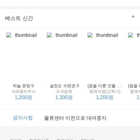
의 줄다리기를 솜씨 좋게 엮어 냄으로써 아이들과 부모 양
쪽 모두의 솔직한 마음을 치우치지 않게 표현하는 데 성공
한다.
+
베스트 신간
하늘 문방구
설전도 수련관 3
(꿈을 이룬 인물 탐구 2) 제인 구달
크레용하우스
슈크림북
함께자람(교학사)
함께
1,200원
1,300원
1,200원
1
이벤트
2017년 리브피아 여름방학 참고서 이벤트
공지사항
물류센터 이전으로 대여중지
이벤트
2017년 리브피아 여름방학 참고서 이벤트