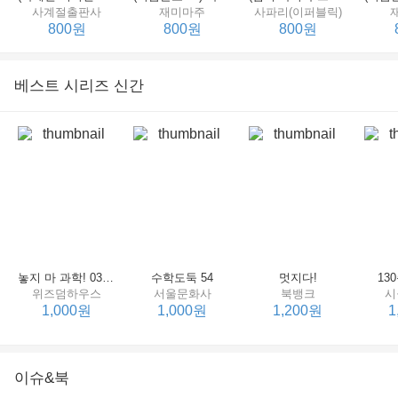
사계절출판사
재미마주
사파리(이퍼블릭)
800원
800원
800원
베스트 시리즈 신간
세상에서 제일 힘센 수탉
(비룡소의 그림동화 148) 고함쟁이 엄마
(비룡소의 그림동화 049) 종이 봉지 공주
재미마주
비룡소
비룡소
한
800원
800원
800원
놓지 마 과학! 03 : 정신이 공룡에 정신 놓다
수학도둑 54
멋지다!
13
위즈덤하우스
서울문화사
북뱅크
시
1,000원
1,000원
1,200원
1
이슈&북