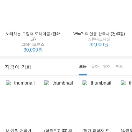
노래하는 그림책 도레미곰 (전45
Who? 후 인물 한국사 (전40권)
권)
스튜디오다산
그레이트북스
32,000원
30,000원
지금이 기회
초등
유아
영어
부모
(사계절 저학년문고 21) 선생님은 모르는 게 너무 많아
(학급문고 03) 짜장 짬뽕 탕수육
(엽기 과학자 프래니 01) 도시락 괴물이 나타났다