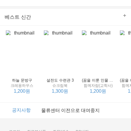
의 줄다리기를 솜씨 좋게 엮어 냄으로써 아이들과 부모 양
쪽 모두의 솔직한 마음을 치우치지 않게 표현하는 데 성공
한다.
+
베스트 신간
하늘 문방구
설전도 수련관 3
(꿈을 이룬 인물 탐구 2) 제인 구달
크레용하우스
슈크림북
함께자람(교학사)
함께
1,200원
1,300원
1,200원
1
이벤트
2017년 리브피아 여름방학 참고서 이벤트
공지사항
물류센터 이전으로 대여중지
이벤트
2017년 리브피아 여름방학 참고서 이벤트