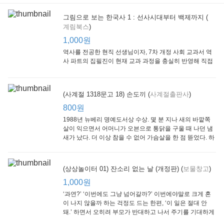
그림으로 보는 한국사 1 : 선사시대부터 백제까지 (
계림북스
)
[Arthur Starter 01] Arthur Helps Out
[Arthur Adventure 01] Arthur Babysits
(Scholastic hello Reader Level 1-03) Bubble Trouble
Little Brown and
Little, Brown
Scholastic
Lit
1,000원
Company
1,000원
800원
1
1,000원
역사를 전공한 현직 선생님이자, 7차 개정 사회 교과서 역
사 파트의 집필진이 현재 교과 과정을 충실히 반영해 직접
쓴 역사책이다. 또한, ‘역사와 사회과를 연구하는 초등 교사
모임’에 속한 선생님들이 감수를 맡아 어린이들의 눈높이
에 꼭 맞추었다.
(사계절 1318문고 18) 손도끼 (
사계절출판사
)
800원
1988년 뉴베리 명예도서상 수상. 몇 분 지나 새의 바깥쪽
살이 익으면서 어머니가 오븐으로 통닭을 구울 때 나던 냄
새가 났다. 더 이상 참을 수 없어 가슴살을 한 점 뜯었다. 하
지만 속은 여전히 날고기였다.
잠수네 아이들의 소문난 영어공부법 : 입문편
엄마 학교
수학의 신 엄마가 만든다 : 수학으로 서울대 간 공신 엄마가 전하는 수학 매니지먼트 노하우!
(상상놀이터 01) 잔소리 없는 날 (개정판) (
보물창고
)
알에이치코리아
큰솔(토토북)
동아일보사
2
(RHK)
800원
1,000원
1
1,000원
800원
‘과연?’ ‘이번에도 그냥 넘어갈까?’ 이번에야말로 크게 혼
이 나지 않을까 하는 걱정도 드는 한편, ‘이 일은 절대 안
돼.’ 하면서 오히려 부모가 반대하고 나서 주기를 기대하게
되기도 한다. 작가 안네마리 노르덴은 이 아슬아슬한 감정