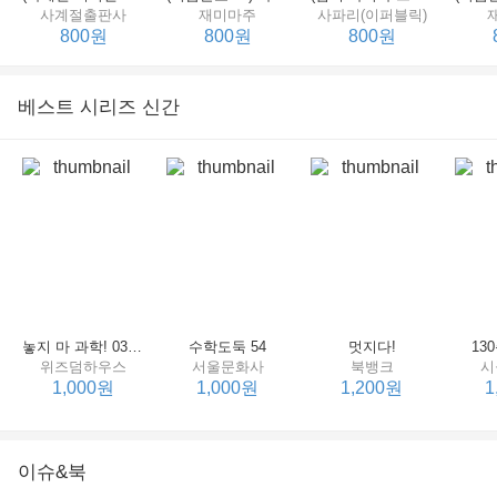
사계절출판사
재미마주
사파리(이퍼블릭)
800원
800원
800원
베스트 시리즈 신간
세상에서 제일 힘센 수탉
(비룡소의 그림동화 148) 고함쟁이 엄마
(비룡소의 그림동화 049) 종이 봉지 공주
재미마주
비룡소
비룡소
한
800원
800원
800원
놓지 마 과학! 03 : 정신이 공룡에 정신 놓다
수학도둑 54
멋지다!
13
위즈덤하우스
서울문화사
북뱅크
시
1,000원
1,000원
1,200원
1
이슈&북