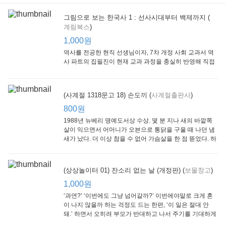
그림으로 보는 한국사 1 : 선사시대부터 백제까지 (
계림북스
)
[Arthur Starter 01] Arthur Helps Out
[Arthur Adventure 01] Arthur Babysits
(Scholastic hello Reader Level 1-03) Bubble Trouble
Little Brown and
Little, Brown
Scholastic
Lit
1,000원
Company
1,000원
800원
1
1,000원
역사를 전공한 현직 선생님이자, 7차 개정 사회 교과서 역
사 파트의 집필진이 현재 교과 과정을 충실히 반영해 직접
쓴 역사책이다. 또한, ‘역사와 사회과를 연구하는 초등 교사
모임’에 속한 선생님들이 감수를 맡아 어린이들의 눈높이
에 꼭 맞추었다.
(사계절 1318문고 18) 손도끼 (
사계절출판사
)
800원
1988년 뉴베리 명예도서상 수상. 몇 분 지나 새의 바깥쪽
살이 익으면서 어머니가 오븐으로 통닭을 구울 때 나던 냄
새가 났다. 더 이상 참을 수 없어 가슴살을 한 점 뜯었다. 하
지만 속은 여전히 날고기였다.
잠수네 아이들의 소문난 영어공부법 : 입문편
엄마 학교
수학의 신 엄마가 만든다 : 수학으로 서울대 간 공신 엄마가 전하는 수학 매니지먼트 노하우!
(상상놀이터 01) 잔소리 없는 날 (개정판) (
보물창고
)
알에이치코리아
큰솔(토토북)
동아일보사
2
(RHK)
800원
1,000원
1
1,000원
800원
‘과연?’ ‘이번에도 그냥 넘어갈까?’ 이번에야말로 크게 혼
이 나지 않을까 하는 걱정도 드는 한편, ‘이 일은 절대 안
돼.’ 하면서 오히려 부모가 반대하고 나서 주기를 기대하게
되기도 한다. 작가 안네마리 노르덴은 이 아슬아슬한 감정