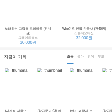
노래하는 그림책 도레미곰 (전45
Who? 후 인물 한국사 (전40권)
권)
스튜디오다산
그레이트북스
32,000원
30,000원
지금이 기회
초등
유아
영어
부모
(사계절 저학년문고 21) 선생님은 모르는 게 너무 많아
(학급문고 03) 짜장 짬뽕 탕수육
(엽기 과학자 프래니 01) 도시락 괴물이 나타났다