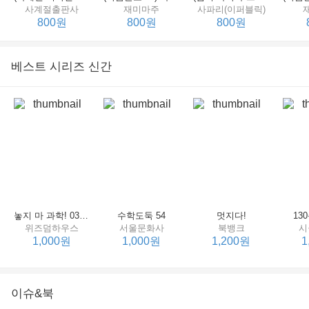
사계절출판사
재미마주
사파리(이퍼블릭)
800원
800원
800원
베스트 시리즈 신간
세상에서 제일 힘센 수탉
(비룡소의 그림동화 148) 고함쟁이 엄마
(비룡소의 그림동화 049) 종이 봉지 공주
재미마주
비룡소
비룡소
한
800원
800원
800원
놓지 마 과학! 03 : 정신이 공룡에 정신 놓다
수학도둑 54
멋지다!
13
위즈덤하우스
서울문화사
북뱅크
시
1,000원
1,000원
1,200원
1
이슈&북