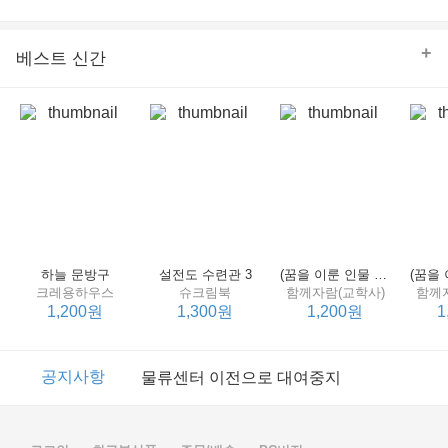
의 줄다리기를 솜씨 좋게 엮어 냄으로써 아이들과 부모 양
쪽 모두의 솔직한 마음을 치우치지 않게 표현하는 데 성공
한다.
+
베스트 신간
하늘 문방구
설전도 수련관 3
(꿈을 이룬 인물 탐구 2) 제인 구달
크레용하우스
슈크림북
함께자람(교학사)
함께
1,200원
1,300원
1,200원
1
이벤트
2017년 리브피아 여름방학 참고서 이벤트
공지사항
물류센터 이전으로 대여중지
이벤트
2017년 리브피아 여름방학 참고서 이벤트