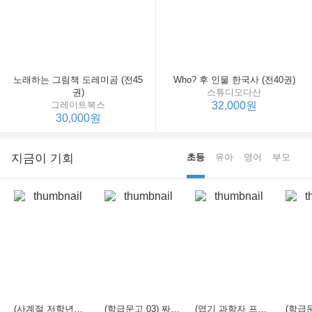
노래하는 그림책 도레미곰 (전45
Who? 후 인물 한국사 (전40권)
권)
스튜디오다산
그레이트북스
32,000원
30,000원
지금이 기회
초등
유아
영어
부모
(사계절 저학년문고 21) 선생님은 모르는 게 너무 많아
(학급문고 03) 짜장 짬뽕 탕수육
(엽기 과학자 프래니 01) 도시락 괴물이 나타났다