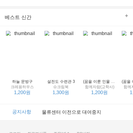
의 줄다리기를 솜씨 좋게 엮어 냄으로써 아이들과 부모 양
쪽 모두의 솔직한 마음을 치우치지 않게 표현하는 데 성공
한다.
+
베스트 신간
하늘 문방구
설전도 수련관 3
(꿈을 이룬 인물 탐구 2) 제인 구달
크레용하우스
슈크림북
함께자람(교학사)
함께
1,200원
1,300원
1,200원
1
이벤트
2017년 리브피아 여름방학 참고서 이벤트
공지사항
물류센터 이전으로 대여중지
이벤트
2017년 리브피아 여름방학 참고서 이벤트