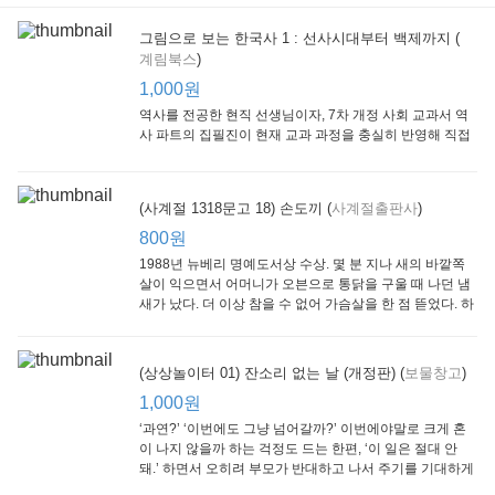
그림으로 보는 한국사 1 : 선사시대부터 백제까지 (
계림북스
)
[Arthur Starter 01] Arthur Helps Out
[Arthur Adventure 01] Arthur Babysits
(Scholastic hello Reader Level 1-03) Bubble Trouble
Little Brown and
Little, Brown
Scholastic
Lit
1,000원
Company
1,000원
800원
1
1,000원
역사를 전공한 현직 선생님이자, 7차 개정 사회 교과서 역
사 파트의 집필진이 현재 교과 과정을 충실히 반영해 직접
쓴 역사책이다. 또한, ‘역사와 사회과를 연구하는 초등 교사
모임’에 속한 선생님들이 감수를 맡아 어린이들의 눈높이
에 꼭 맞추었다.
(사계절 1318문고 18) 손도끼 (
사계절출판사
)
800원
1988년 뉴베리 명예도서상 수상. 몇 분 지나 새의 바깥쪽
살이 익으면서 어머니가 오븐으로 통닭을 구울 때 나던 냄
새가 났다. 더 이상 참을 수 없어 가슴살을 한 점 뜯었다. 하
지만 속은 여전히 날고기였다.
잠수네 아이들의 소문난 영어공부법 : 입문편
엄마 학교
수학의 신 엄마가 만든다 : 수학으로 서울대 간 공신 엄마가 전하는 수학 매니지먼트 노하우!
(상상놀이터 01) 잔소리 없는 날 (개정판) (
보물창고
)
알에이치코리아
큰솔(토토북)
동아일보사
2
(RHK)
800원
1,000원
1
1,000원
800원
‘과연?’ ‘이번에도 그냥 넘어갈까?’ 이번에야말로 크게 혼
이 나지 않을까 하는 걱정도 드는 한편, ‘이 일은 절대 안
돼.’ 하면서 오히려 부모가 반대하고 나서 주기를 기대하게
되기도 한다. 작가 안네마리 노르덴은 이 아슬아슬한 감정