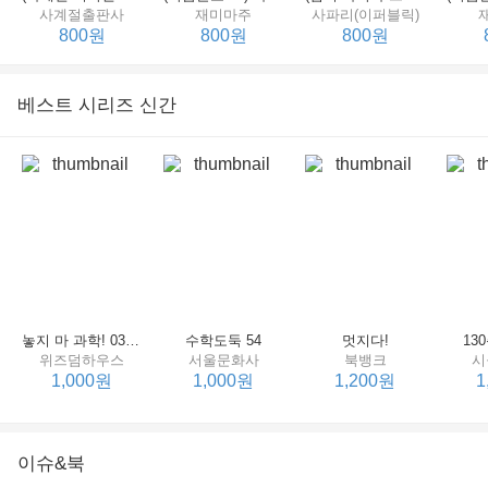
사계절출판사
재미마주
사파리(이퍼블릭)
800원
800원
800원
베스트 시리즈 신간
세상에서 제일 힘센 수탉
(비룡소의 그림동화 148) 고함쟁이 엄마
(비룡소의 그림동화 049) 종이 봉지 공주
재미마주
비룡소
비룡소
한
800원
800원
800원
놓지 마 과학! 03 : 정신이 공룡에 정신 놓다
수학도둑 54
멋지다!
13
위즈덤하우스
서울문화사
북뱅크
시
1,000원
1,000원
1,200원
1
이슈&북