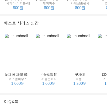
사파리(이퍼블릭)
재미마주
사계절출판사
800원
800원
800원
베스트 시리즈 신간
(비룡소의 그림동화 049) 종이 봉지 공주
도깨비를 빨아버린 우리 엄마
(비룡소의 그림동화 054) 우당탕탕 할머니 귀가 커졌어요
비룡소
한림출판사
비룡소
한
800원
800원
800원
놓지 마 과학! 03 : 정신이 공룡에 정신 놓다
수학도둑 54
멋지다!
13
위즈덤하우스
서울문화사
북뱅크
시
1,000원
1,000원
1,200원
1
이슈&북