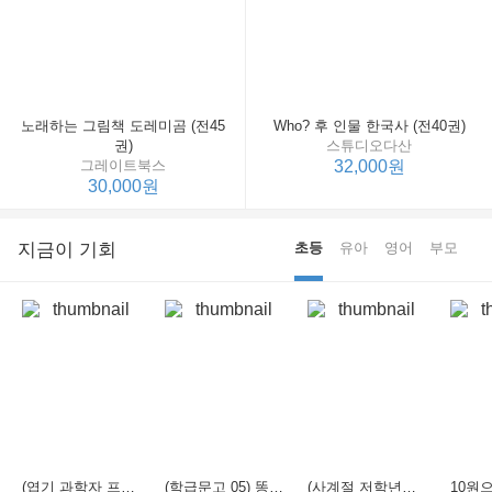
노래하는 그림책 도레미곰 (전45
Who? 후 인물 한국사 (전40권)
권)
스튜디오다산
그레이트북스
32,000원
30,000원
지금이 기회
초등
유아
영어
부모
(엽기 과학자 프래니 01) 도시락 괴물이 나타났다
(학급문고 05) 똥줌오줌
(사계절 저학년문고 04) 화요일의 두꺼비