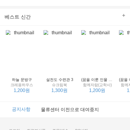
의 줄다리기를 솜씨 좋게 엮어 냄으로써 아이들과 부모 양
쪽 모두의 솔직한 마음을 치우치지 않게 표현하는 데 성공
한다.
+
베스트 신간
하늘 문방구
설전도 수련관 3
(꿈을 이룬 인물 탐구 2) 제인 구달
크레용하우스
슈크림북
함께자람(교학사)
함께
1,200원
1,300원
1,200원
1
이벤트
2017년 리브피아 여름방학 참고서 이벤트
공지사항
물류센터 이전으로 대여중지
이벤트
2017년 리브피아 여름방학 참고서 이벤트