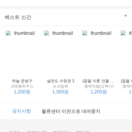
의 줄다리기를 솜씨 좋게 엮어 냄으로써 아이들과 부모 양
쪽 모두의 솔직한 마음을 치우치지 않게 표현하는 데 성공
한다.
+
베스트 신간
하늘 문방구
설전도 수련관 3
(꿈을 이룬 인물 탐구 2) 제인 구달
크레용하우스
슈크림북
함께자람(교학사)
함께
1,200원
1,300원
1,200원
1
이벤트
2017년 리브피아 여름방학 참고서 이벤트
공지사항
물류센터 이전으로 대여중지
이벤트
2017년 리브피아 여름방학 참고서 이벤트