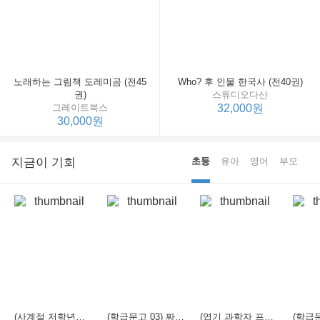
노래하는 그림책 도레미곰 (전45
Who? 후 인물 한국사 (전40권)
권)
스튜디오다산
그레이트북스
32,000원
30,000원
지금이 기회
초등
유아
영어
부모
(사계절 저학년문고 21) 선생님은 모르는 게 너무 많아
(학급문고 03) 짜장 짬뽕 탕수육
(엽기 과학자 프래니 01) 도시락 괴물이 나타났다