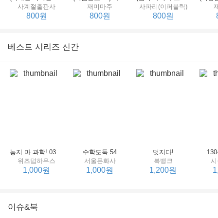
사계절출판사
재미마주
사파리(이퍼블릭)
800원
800원
800원
베스트 시리즈 신간
세상에서 제일 힘센 수탉
(비룡소의 그림동화 148) 고함쟁이 엄마
(비룡소의 그림동화 049) 종이 봉지 공주
재미마주
비룡소
비룡소
한
800원
800원
800원
놓지 마 과학! 03 : 정신이 공룡에 정신 놓다
수학도둑 54
멋지다!
13
위즈덤하우스
서울문화사
북뱅크
시
1,000원
1,000원
1,200원
1
이슈&북