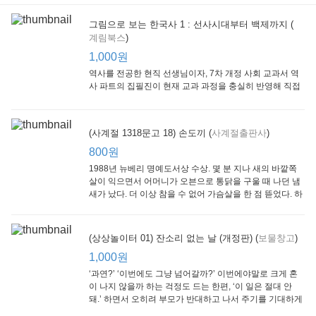
그림으로 보는 한국사 1 : 선사시대부터 백제까지 (
계림북스
)
[Arthur Starter 01] Arthur Helps Out
[Arthur Adventure 01] Arthur Babysits
(Scholastic hello Reader Level 1-03) Bubble Trouble
Little Brown and
Little, Brown
Scholastic
Lit
1,000원
Company
1,000원
800원
1
1,000원
역사를 전공한 현직 선생님이자, 7차 개정 사회 교과서 역
사 파트의 집필진이 현재 교과 과정을 충실히 반영해 직접
쓴 역사책이다. 또한, ‘역사와 사회과를 연구하는 초등 교사
모임’에 속한 선생님들이 감수를 맡아 어린이들의 눈높이
에 꼭 맞추었다.
(사계절 1318문고 18) 손도끼 (
사계절출판사
)
800원
1988년 뉴베리 명예도서상 수상. 몇 분 지나 새의 바깥쪽
살이 익으면서 어머니가 오븐으로 통닭을 구울 때 나던 냄
새가 났다. 더 이상 참을 수 없어 가슴살을 한 점 뜯었다. 하
지만 속은 여전히 날고기였다.
잠수네 아이들의 소문난 영어공부법 : 입문편
엄마 학교
수학의 신 엄마가 만든다 : 수학으로 서울대 간 공신 엄마가 전하는 수학 매니지먼트 노하우!
(상상놀이터 01) 잔소리 없는 날 (개정판) (
보물창고
)
알에이치코리아
큰솔(토토북)
동아일보사
2
(RHK)
800원
1,000원
1
1,000원
800원
‘과연?’ ‘이번에도 그냥 넘어갈까?’ 이번에야말로 크게 혼
이 나지 않을까 하는 걱정도 드는 한편, ‘이 일은 절대 안
돼.’ 하면서 오히려 부모가 반대하고 나서 주기를 기대하게
되기도 한다. 작가 안네마리 노르덴은 이 아슬아슬한 감정