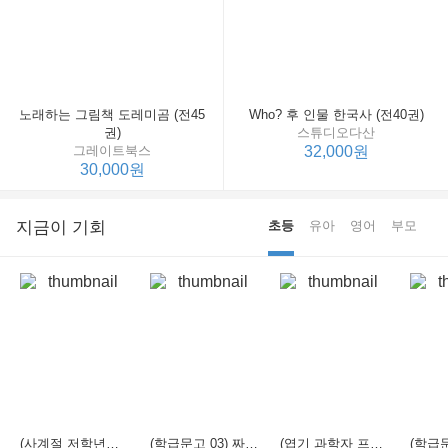
노래하는 그림책 도레미곰 (전45
Who? 후 인물 한국사 (전40권)
권)
스튜디오다산
그레이트북스
32,000원
30,000원
지금이 기회
초등
유아
영어
부모
(사계절 저학년문고 21) 선생님은 모르는 게 너무 많아
(학급문고 03) 짜장 짬뽕 탕수육
(엽기 과학자 프래니 01) 도시락 괴물이 나타났다