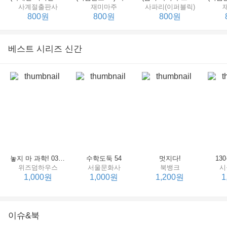
사계절출판사
재미마주
사파리(이퍼블릭)
800원
800원
800원
베스트 시리즈 신간
세상에서 제일 힘센 수탉
(비룡소의 그림동화 148) 고함쟁이 엄마
(비룡소의 그림동화 049) 종이 봉지 공주
재미마주
비룡소
비룡소
한
800원
800원
800원
놓지 마 과학! 03 : 정신이 공룡에 정신 놓다
수학도둑 54
멋지다!
13
위즈덤하우스
서울문화사
북뱅크
시
1,000원
1,000원
1,200원
1
이슈&북