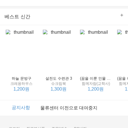
의 줄다리기를 솜씨 좋게 엮어 냄으로써 아이들과 부모 양
쪽 모두의 솔직한 마음을 치우치지 않게 표현하는 데 성공
한다.
+
베스트 신간
하늘 문방구
설전도 수련관 3
(꿈을 이룬 인물 탐구 2) 제인 구달
크레용하우스
슈크림북
함께자람(교학사)
함께
1,200원
1,300원
1,200원
1
이벤트
2017년 리브피아 여름방학 참고서 이벤트
공지사항
물류센터 이전으로 대여중지
이벤트
2017년 리브피아 여름방학 참고서 이벤트