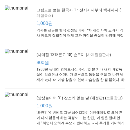
그림으로 보는 한국사 1 : 선사시대부터 백제까지 (
계림북스
)
[Arthur Starter 01] Arthur Helps Out
[Arthur Adventure 01] Arthur Babysits
(Scholastic hello Reader Level 1-03) Bubble Trouble
Little Brown and
Little, Brown
Scholastic
Lit
1,000원
Company
1,000원
800원
1
1,000원
역사를 전공한 현직 선생님이자, 7차 개정 사회 교과서 역
사 파트의 집필진이 현재 교과 과정을 충실히 반영해 직접
쓴 역사책이다. 또한, ‘역사와 사회과를 연구하는 초등 교사
모임’에 속한 선생님들이 감수를 맡아 어린이들의 눈높이
에 꼭 맞추었다.
(사계절 1318문고 18) 손도끼 (
사계절출판사
)
800원
1988년 뉴베리 명예도서상 수상. 몇 분 지나 새의 바깥쪽
살이 익으면서 어머니가 오븐으로 통닭을 구울 때 나던 냄
새가 났다. 더 이상 참을 수 없어 가슴살을 한 점 뜯었다. 하
지만 속은 여전히 날고기였다.
잠수네 아이들의 소문난 영어공부법 : 입문편
엄마 학교
수학의 신 엄마가 만든다 : 수학으로 서울대 간 공신 엄마가 전하는 수학 매니지먼트 노하우!
(상상놀이터 01) 잔소리 없는 날 (개정판) (
보물창고
)
알에이치코리아
큰솔(토토북)
동아일보사
2
(RHK)
800원
1,000원
1
1,000원
800원
‘과연?’ ‘이번에도 그냥 넘어갈까?’ 이번에야말로 크게 혼
이 나지 않을까 하는 걱정도 드는 한편, ‘이 일은 절대 안
돼.’ 하면서 오히려 부모가 반대하고 나서 주기를 기대하게
되기도 한다. 작가 안네마리 노르덴은 이 아슬아슬한 감정