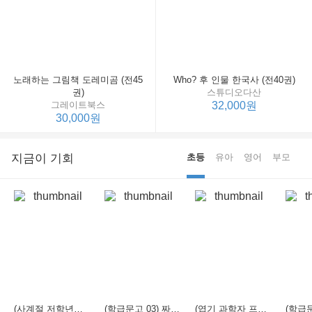
노래하는 그림책 도레미곰 (전45
Who? 후 인물 한국사 (전40권)
권)
스튜디오다산
그레이트북스
32,000원
30,000원
지금이 기회
초등
유아
영어
부모
(사계절 저학년문고 21) 선생님은 모르는 게 너무 많아
(학급문고 03) 짜장 짬뽕 탕수육
(엽기 과학자 프래니 01) 도시락 괴물이 나타났다