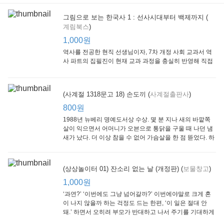
그림으로 보는 한국사 1 : 선사시대부터 백제까지 (
계림북스
)
[Arthur Starter 01] Arthur Helps Out
[Arthur Adventure 01] Arthur Babysits
(Scholastic hello Reader Level 1-03) Bubble Trouble
Little Brown and
Little, Brown
Scholastic
Lit
1,000원
Company
1,000원
800원
1
1,000원
역사를 전공한 현직 선생님이자, 7차 개정 사회 교과서 역
사 파트의 집필진이 현재 교과 과정을 충실히 반영해 직접
쓴 역사책이다. 또한, ‘역사와 사회과를 연구하는 초등 교사
모임’에 속한 선생님들이 감수를 맡아 어린이들의 눈높이
에 꼭 맞추었다.
(사계절 1318문고 18) 손도끼 (
사계절출판사
)
800원
1988년 뉴베리 명예도서상 수상. 몇 분 지나 새의 바깥쪽
살이 익으면서 어머니가 오븐으로 통닭을 구울 때 나던 냄
새가 났다. 더 이상 참을 수 없어 가슴살을 한 점 뜯었다. 하
지만 속은 여전히 날고기였다.
잠수네 아이들의 소문난 영어공부법 : 입문편
엄마 학교
수학의 신 엄마가 만든다 : 수학으로 서울대 간 공신 엄마가 전하는 수학 매니지먼트 노하우!
(상상놀이터 01) 잔소리 없는 날 (개정판) (
보물창고
)
알에이치코리아
큰솔(토토북)
동아일보사
2
(RHK)
800원
1,000원
1
1,000원
800원
‘과연?’ ‘이번에도 그냥 넘어갈까?’ 이번에야말로 크게 혼
이 나지 않을까 하는 걱정도 드는 한편, ‘이 일은 절대 안
돼.’ 하면서 오히려 부모가 반대하고 나서 주기를 기대하게
되기도 한다. 작가 안네마리 노르덴은 이 아슬아슬한 감정