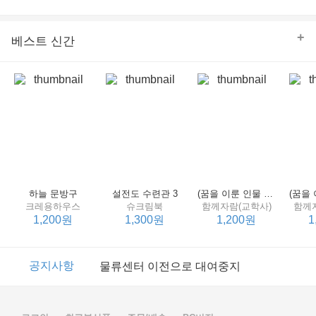
의 줄다리기를 솜씨 좋게 엮어 냄으로써 아이들과 부모 양
쪽 모두의 솔직한 마음을 치우치지 않게 표현하는 데 성공
한다.
+
베스트 신간
하늘 문방구
설전도 수련관 3
(꿈을 이룬 인물 탐구 2) 제인 구달
크레용하우스
슈크림북
함께자람(교학사)
함께
1,200원
1,300원
1,200원
1
이벤트
2017년 리브피아 여름방학 참고서 이벤트
공지사항
물류센터 이전으로 대여중지
이벤트
2017년 리브피아 여름방학 참고서 이벤트