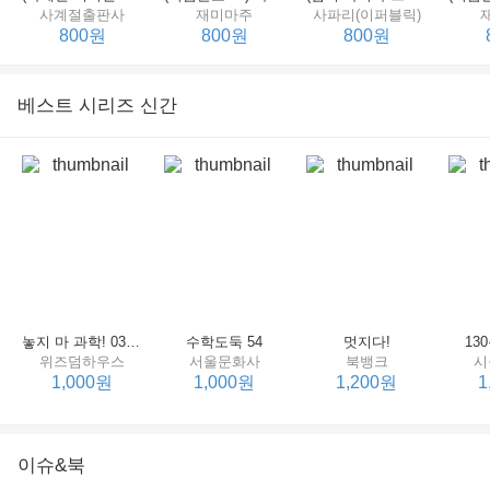
사계절출판사
재미마주
사파리(이퍼블릭)
800원
800원
800원
베스트 시리즈 신간
세상에서 제일 힘센 수탉
(비룡소의 그림동화 148) 고함쟁이 엄마
(비룡소의 그림동화 049) 종이 봉지 공주
재미마주
비룡소
비룡소
한
800원
800원
800원
놓지 마 과학! 03 : 정신이 공룡에 정신 놓다
수학도둑 54
멋지다!
13
위즈덤하우스
서울문화사
북뱅크
시
1,000원
1,000원
1,200원
1
이슈&북