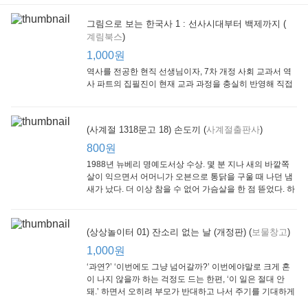
그림으로 보는 한국사 1 : 선사시대부터 백제까지 (
계림북스
)
[Arthur Starter 01] Arthur Helps Out
[Arthur Adventure 01] Arthur Babysits
(Scholastic hello Reader Level 1-03) Bubble Trouble
Little Brown and
Little, Brown
Scholastic
Lit
1,000원
Company
1,000원
800원
1
1,000원
역사를 전공한 현직 선생님이자, 7차 개정 사회 교과서 역
사 파트의 집필진이 현재 교과 과정을 충실히 반영해 직접
쓴 역사책이다. 또한, ‘역사와 사회과를 연구하는 초등 교사
모임’에 속한 선생님들이 감수를 맡아 어린이들의 눈높이
에 꼭 맞추었다.
(사계절 1318문고 18) 손도끼 (
사계절출판사
)
800원
1988년 뉴베리 명예도서상 수상. 몇 분 지나 새의 바깥쪽
살이 익으면서 어머니가 오븐으로 통닭을 구울 때 나던 냄
새가 났다. 더 이상 참을 수 없어 가슴살을 한 점 뜯었다. 하
지만 속은 여전히 날고기였다.
잠수네 아이들의 소문난 영어공부법 : 입문편
엄마 학교
수학의 신 엄마가 만든다 : 수학으로 서울대 간 공신 엄마가 전하는 수학 매니지먼트 노하우!
(상상놀이터 01) 잔소리 없는 날 (개정판) (
보물창고
)
알에이치코리아
큰솔(토토북)
동아일보사
2
(RHK)
800원
1,000원
1
1,000원
800원
‘과연?’ ‘이번에도 그냥 넘어갈까?’ 이번에야말로 크게 혼
이 나지 않을까 하는 걱정도 드는 한편, ‘이 일은 절대 안
돼.’ 하면서 오히려 부모가 반대하고 나서 주기를 기대하게
되기도 한다. 작가 안네마리 노르덴은 이 아슬아슬한 감정