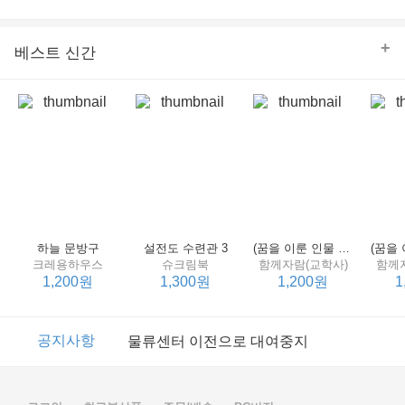
의 줄다리기를 솜씨 좋게 엮어 냄으로써 아이들과 부모 양
쪽 모두의 솔직한 마음을 치우치지 않게 표현하는 데 성공
한다.
+
베스트 신간
하늘 문방구
설전도 수련관 3
(꿈을 이룬 인물 탐구 2) 제인 구달
크레용하우스
슈크림북
함께자람(교학사)
함께
1,200원
1,300원
1,200원
1
이벤트
2017년 리브피아 여름방학 참고서 이벤트
공지사항
물류센터 이전으로 대여중지
이벤트
2017년 리브피아 여름방학 참고서 이벤트