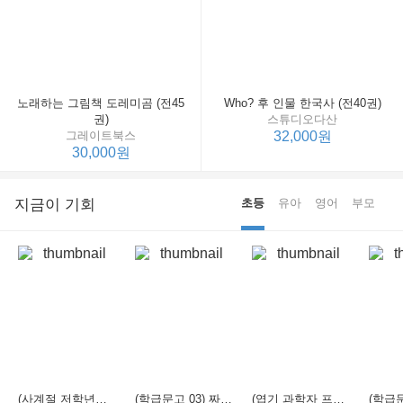
노래하는 그림책 도레미곰 (전45
Who? 후 인물 한국사 (전40권)
권)
스튜디오다산
그레이트북스
32,000원
30,000원
지금이 기회
초등
유아
영어
부모
(사계절 저학년문고 21) 선생님은 모르는 게 너무 많아
(학급문고 03) 짜장 짬뽕 탕수육
(엽기 과학자 프래니 01) 도시락 괴물이 나타났다