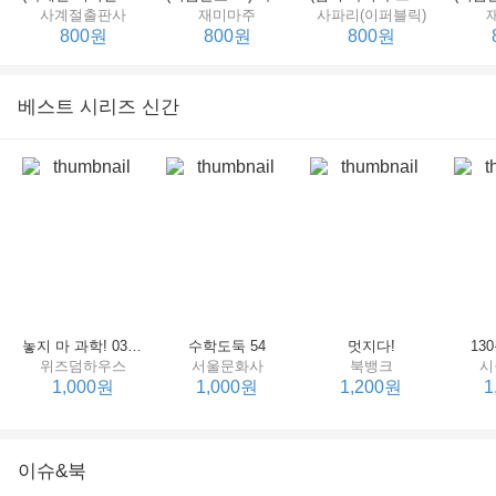
사계절출판사
재미마주
사파리(이퍼블릭)
800원
800원
800원
베스트 시리즈 신간
세상에서 제일 힘센 수탉
(비룡소의 그림동화 148) 고함쟁이 엄마
(비룡소의 그림동화 049) 종이 봉지 공주
재미마주
비룡소
비룡소
한
800원
800원
800원
놓지 마 과학! 03 : 정신이 공룡에 정신 놓다
수학도둑 54
멋지다!
13
위즈덤하우스
서울문화사
북뱅크
시
1,000원
1,000원
1,200원
1
이슈&북