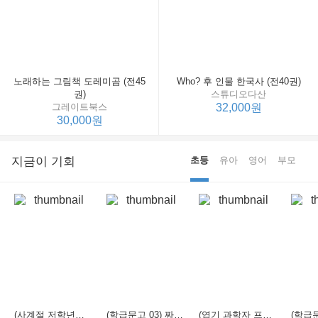
노래하는 그림책 도레미곰 (전45
Who? 후 인물 한국사 (전40권)
권)
스튜디오다산
그레이트북스
32,000원
30,000원
지금이 기회
초등
유아
영어
부모
(사계절 저학년문고 21) 선생님은 모르는 게 너무 많아
(학급문고 03) 짜장 짬뽕 탕수육
(엽기 과학자 프래니 01) 도시락 괴물이 나타났다