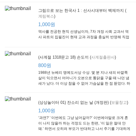
그림으로 보는 한국사 1 : 선사시대부터 백제까지 (
계림북스
)
[Arthur Starter 01] Arthur Helps Out
[Arthur Adventure 01] Arthur Babysits
(Scholastic hello Reader Level 1-03) Bubble Trouble
Little Brown and
Little, Brown
Scholastic
Lit
1,000원
Company
1,000원
800원
1
1,000원
역사를 전공한 현직 선생님이자, 7차 개정 사회 교과서 역
사 파트의 집필진이 현재 교과 과정을 충실히 반영해 직접
쓴 역사책이다. 또한, ‘역사와 사회과를 연구하는 초등 교사
모임’에 속한 선생님들이 감수를 맡아 어린이들의 눈높이
에 꼭 맞추었다.
(사계절 1318문고 18) 손도끼 (
사계절출판사
)
800원
1988년 뉴베리 명예도서상 수상. 몇 분 지나 새의 바깥쪽
살이 익으면서 어머니가 오븐으로 통닭을 구울 때 나던 냄
새가 났다. 더 이상 참을 수 없어 가슴살을 한 점 뜯었다. 하
지만 속은 여전히 날고기였다.
잠수네 아이들의 소문난 영어공부법 : 입문편
엄마 학교
수학의 신 엄마가 만든다 : 수학으로 서울대 간 공신 엄마가 전하는 수학 매니지먼트 노하우!
(상상놀이터 01) 잔소리 없는 날 (개정판) (
보물창고
)
알에이치코리아
큰솔(토토북)
동아일보사
2
(RHK)
800원
1,000원
1
1,000원
800원
‘과연?’ ‘이번에도 그냥 넘어갈까?’ 이번에야말로 크게 혼
이 나지 않을까 하는 걱정도 드는 한편, ‘이 일은 절대 안
돼.’ 하면서 오히려 부모가 반대하고 나서 주기를 기대하게
되기도 한다. 작가 안네마리 노르덴은 이 아슬아슬한 감정