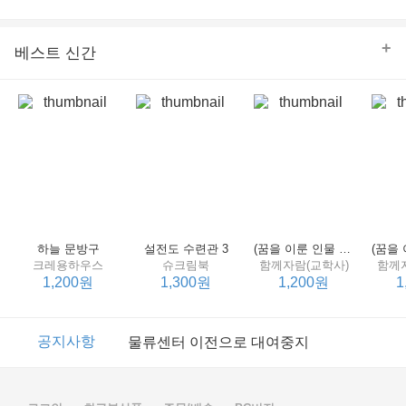
의 줄다리기를 솜씨 좋게 엮어 냄으로써 아이들과 부모 양
쪽 모두의 솔직한 마음을 치우치지 않게 표현하는 데 성공
한다.
+
베스트 신간
하늘 문방구
설전도 수련관 3
(꿈을 이룬 인물 탐구 2) 제인 구달
크레용하우스
슈크림북
함께자람(교학사)
함께
1,200원
1,300원
1,200원
1
이벤트
2017년 리브피아 여름방학 참고서 이벤트
공지사항
물류센터 이전으로 대여중지
이벤트
2017년 리브피아 여름방학 참고서 이벤트