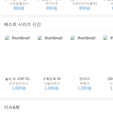
사계절출판사
재미마주
사파리(이퍼블릭)
800원
800원
800원
베스트 시리즈 신간
세상에서 제일 힘센 수탉
(비룡소의 그림동화 148) 고함쟁이 엄마
(비룡소의 그림동화 049) 종이 봉지 공주
재미마주
비룡소
비룡소
한
800원
800원
800원
놓지 마 과학! 03 : 정신이 공룡에 정신 놓다
수학도둑 54
멋지다!
13
위즈덤하우스
서울문화사
북뱅크
시
1,000원
1,000원
1,200원
1
이슈&북