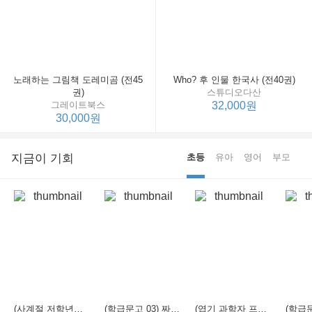
노래하는 그림책 도레미곰 (전45
Who? 후 인물 한국사 (전40권)
권)
스튜디오다산
그레이트북스
32,000원
30,000원
지금이 기회
초등
유아
영어
부모
(사계절 저학년문고 21) 선생님은 모르는 게 너무 많아
(학급문고 03) 짜장 짬뽕 탕수육
(엽기 과학자 프래니 01) 도시락 괴물이 나타났다