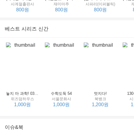
사계절출판사
재미마주
사파리(이퍼블릭)
800원
800원
800원
베스트 시리즈 신간
세상에서 제일 힘센 수탉
(비룡소의 그림동화 148) 고함쟁이 엄마
(비룡소의 그림동화 049) 종이 봉지 공주
재미마주
비룡소
비룡소
한
800원
800원
800원
놓지 마 과학! 03 : 정신이 공룡에 정신 놓다
수학도둑 54
멋지다!
13
위즈덤하우스
서울문화사
북뱅크
시
1,000원
1,000원
1,200원
1
이슈&북