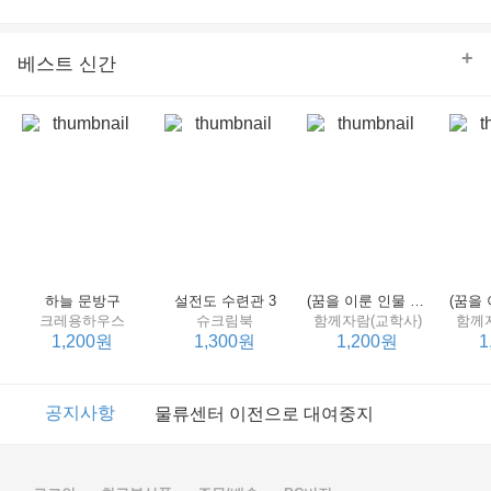
의 줄다리기를 솜씨 좋게 엮어 냄으로써 아이들과 부모 양
쪽 모두의 솔직한 마음을 치우치지 않게 표현하는 데 성공
한다.
+
베스트 신간
하늘 문방구
설전도 수련관 3
(꿈을 이룬 인물 탐구 2) 제인 구달
크레용하우스
슈크림북
함께자람(교학사)
함께
1,200원
1,300원
1,200원
1
이벤트
2017년 리브피아 여름방학 참고서 이벤트
공지사항
물류센터 이전으로 대여중지
이벤트
2017년 리브피아 여름방학 참고서 이벤트