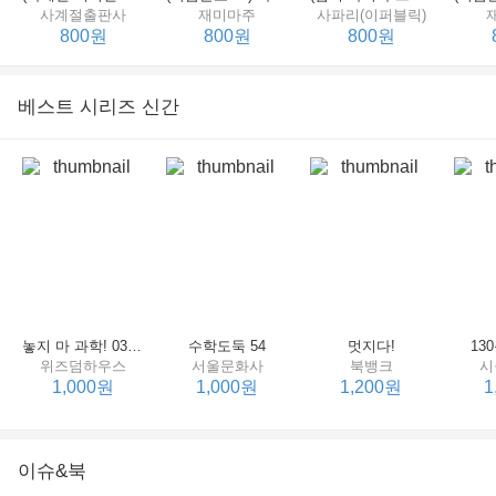
사계절출판사
재미마주
사파리(이퍼블릭)
800원
800원
800원
베스트 시리즈 신간
세상에서 제일 힘센 수탉
(비룡소의 그림동화 148) 고함쟁이 엄마
(비룡소의 그림동화 049) 종이 봉지 공주
재미마주
비룡소
비룡소
한
800원
800원
800원
놓지 마 과학! 03 : 정신이 공룡에 정신 놓다
수학도둑 54
멋지다!
13
위즈덤하우스
서울문화사
북뱅크
시
1,000원
1,000원
1,200원
1
이슈&북