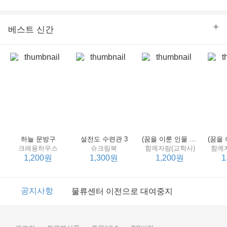
의 줄다리기를 솜씨 좋게 엮어 냄으로써 아이들과 부모 양
쪽 모두의 솔직한 마음을 치우치지 않게 표현하는 데 성공
한다.
+
베스트 신간
하늘 문방구
설전도 수련관 3
(꿈을 이룬 인물 탐구 2) 제인 구달
크레용하우스
슈크림북
함께자람(교학사)
함께
1,200원
1,300원
1,200원
1
이벤트
2017년 리브피아 여름방학 참고서 이벤트
공지사항
물류센터 이전으로 대여중지
이벤트
2017년 리브피아 여름방학 참고서 이벤트