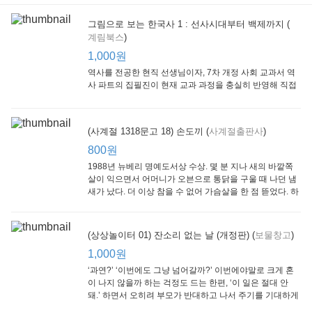
그림으로 보는 한국사 1 : 선사시대부터 백제까지 (
계림북스
)
[Arthur Starter 01] Arthur Helps Out
[Arthur Adventure 01] Arthur Babysits
(Scholastic hello Reader Level 1-03) Bubble Trouble
Little Brown and
Little, Brown
Scholastic
Lit
1,000원
Company
1,000원
800원
1
1,000원
역사를 전공한 현직 선생님이자, 7차 개정 사회 교과서 역
사 파트의 집필진이 현재 교과 과정을 충실히 반영해 직접
쓴 역사책이다. 또한, ‘역사와 사회과를 연구하는 초등 교사
모임’에 속한 선생님들이 감수를 맡아 어린이들의 눈높이
에 꼭 맞추었다.
(사계절 1318문고 18) 손도끼 (
사계절출판사
)
800원
1988년 뉴베리 명예도서상 수상. 몇 분 지나 새의 바깥쪽
살이 익으면서 어머니가 오븐으로 통닭을 구울 때 나던 냄
새가 났다. 더 이상 참을 수 없어 가슴살을 한 점 뜯었다. 하
지만 속은 여전히 날고기였다.
잠수네 아이들의 소문난 영어공부법 : 입문편
엄마 학교
수학의 신 엄마가 만든다 : 수학으로 서울대 간 공신 엄마가 전하는 수학 매니지먼트 노하우!
(상상놀이터 01) 잔소리 없는 날 (개정판) (
보물창고
)
알에이치코리아
큰솔(토토북)
동아일보사
2
(RHK)
800원
1,000원
1
1,000원
800원
‘과연?’ ‘이번에도 그냥 넘어갈까?’ 이번에야말로 크게 혼
이 나지 않을까 하는 걱정도 드는 한편, ‘이 일은 절대 안
돼.’ 하면서 오히려 부모가 반대하고 나서 주기를 기대하게
되기도 한다. 작가 안네마리 노르덴은 이 아슬아슬한 감정