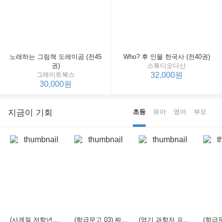
노래하는 그림책 도레미곰 (전45
Who? 후 인물 한국사 (전40권)
권)
스튜디오다산
그레이트북스
32,000원
30,000원
지금이 기회
초등
유아
영어
부모
(사계절 저학년문고 21) 선생님은 모르는 게 너무 많아
(학급문고 03) 짜장 짬뽕 탕수육
(엽기 과학자 프래니 01) 도시락 괴물이 나타났다