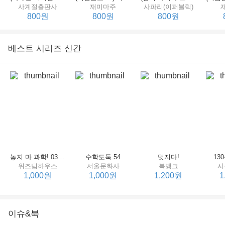
사계절출판사
재미마주
사파리(이퍼블릭)
800원
800원
800원
베스트 시리즈 신간
세상에서 제일 힘센 수탉
(비룡소의 그림동화 148) 고함쟁이 엄마
(비룡소의 그림동화 049) 종이 봉지 공주
재미마주
비룡소
비룡소
한
800원
800원
800원
놓지 마 과학! 03 : 정신이 공룡에 정신 놓다
수학도둑 54
멋지다!
13
위즈덤하우스
서울문화사
북뱅크
시
1,000원
1,000원
1,200원
1
이슈&북