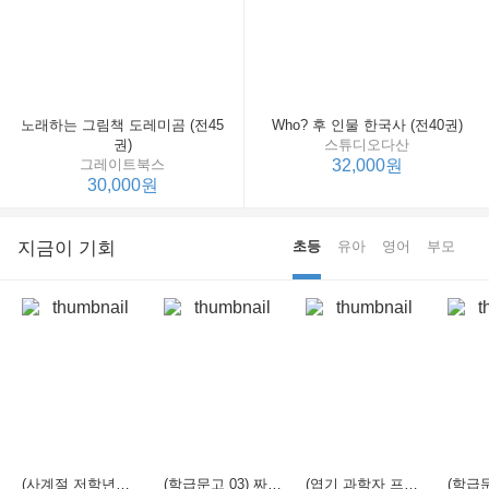
노래하는 그림책 도레미곰 (전45
Who? 후 인물 한국사 (전40권)
권)
스튜디오다산
그레이트북스
32,000원
30,000원
지금이 기회
초등
유아
영어
부모
(사계절 저학년문고 21) 선생님은 모르는 게 너무 많아
(학급문고 03) 짜장 짬뽕 탕수육
(엽기 과학자 프래니 01) 도시락 괴물이 나타났다