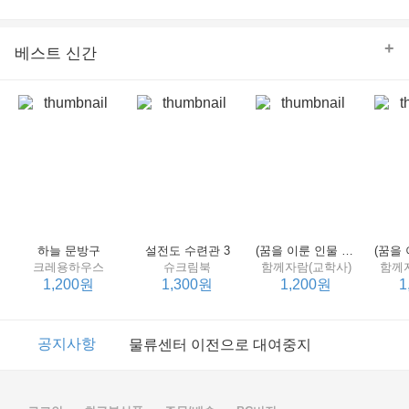
의 줄다리기를 솜씨 좋게 엮어 냄으로써 아이들과 부모 양
쪽 모두의 솔직한 마음을 치우치지 않게 표현하는 데 성공
한다.
+
베스트 신간
하늘 문방구
설전도 수련관 3
(꿈을 이룬 인물 탐구 2) 제인 구달
크레용하우스
슈크림북
함께자람(교학사)
함께
1,200원
1,300원
1,200원
1
이벤트
2017년 리브피아 여름방학 참고서 이벤트
공지사항
물류센터 이전으로 대여중지
이벤트
2017년 리브피아 여름방학 참고서 이벤트