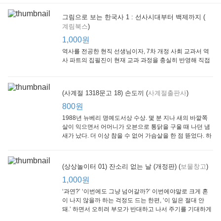
그림으로 보는 한국사 1 : 선사시대부터 백제까지 (
계림북스
)
[Arthur Starter 01] Arthur Helps Out
[Arthur Adventure 01] Arthur Babysits
(Scholastic hello Reader Level 1-03) Bubble Trouble
Little Brown and
Little, Brown
Scholastic
Lit
1,000원
Company
1,000원
800원
1
1,000원
역사를 전공한 현직 선생님이자, 7차 개정 사회 교과서 역
사 파트의 집필진이 현재 교과 과정을 충실히 반영해 직접
쓴 역사책이다. 또한, ‘역사와 사회과를 연구하는 초등 교사
모임’에 속한 선생님들이 감수를 맡아 어린이들의 눈높이
에 꼭 맞추었다.
(사계절 1318문고 18) 손도끼 (
사계절출판사
)
800원
1988년 뉴베리 명예도서상 수상. 몇 분 지나 새의 바깥쪽
살이 익으면서 어머니가 오븐으로 통닭을 구울 때 나던 냄
새가 났다. 더 이상 참을 수 없어 가슴살을 한 점 뜯었다. 하
지만 속은 여전히 날고기였다.
잠수네 아이들의 소문난 영어공부법 : 입문편
엄마 학교
수학의 신 엄마가 만든다 : 수학으로 서울대 간 공신 엄마가 전하는 수학 매니지먼트 노하우!
(상상놀이터 01) 잔소리 없는 날 (개정판) (
보물창고
)
알에이치코리아
큰솔(토토북)
동아일보사
2
(RHK)
800원
1,000원
1
1,000원
800원
‘과연?’ ‘이번에도 그냥 넘어갈까?’ 이번에야말로 크게 혼
이 나지 않을까 하는 걱정도 드는 한편, ‘이 일은 절대 안
돼.’ 하면서 오히려 부모가 반대하고 나서 주기를 기대하게
되기도 한다. 작가 안네마리 노르덴은 이 아슬아슬한 감정